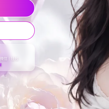
%
｜微信｜钱包
服