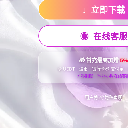
↓ 立即下载
◉ 在线客服
🎁 首充最高加赠
5
💎 USDT｜波币｜银行卡
💳 支付宝
⚡ 秒到账 · 7×24小时在线客
·
用户协议
隐私声明